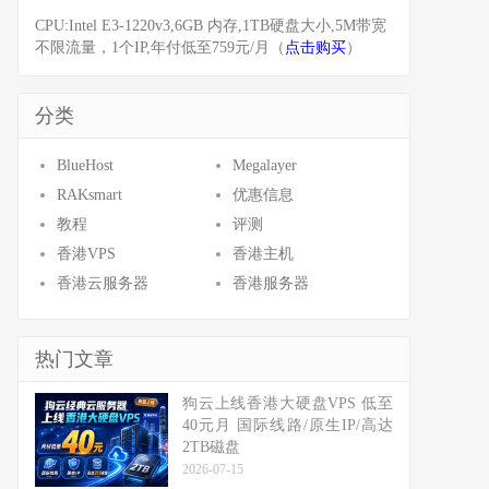
CPU:Intel E3-1220v3,6GB 内存,1TB硬盘大小,5M带宽
不限流量，1个IP,年付低至759元/月（
点击购买
）
分类
BlueHost
Megalayer
RAKsmart
优惠信息
教程
评测
香港VPS
香港主机
香港云服务器
香港服务器
热门文章
狗云上线香港大硬盘VPS 低至
40元月 国际线路/原生IP/高达
2TB磁盘
2026-07-15