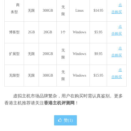
商
点
无
无限
300GB
Linux
$14.95
务型
击购买
限
点
博客型
2GB
20GB
1个
Windows
$5.95
击购买
点
无
扩展型
无限
200GB
Windows
$9.95
击购买
限
点
无
无限型
无限
300GB
Windows
$15.95
击购买
限
虚拟主机市场品牌繁杂，用户在购买时需认真鉴别。更多
香港主机推荐请关注
香港主机评测网
！
赞(
1
)