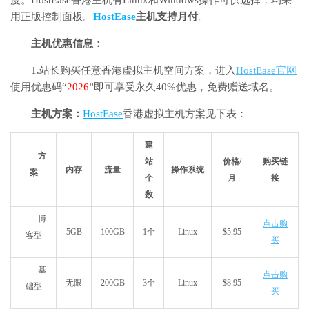
度。HostEase香港主机有Linux和Windows操作可供选择，均采
用正版控制面板。
HostEase
主机支持月付
。
主机优惠信息：
1.站长购买任意香港虚拟主机空间方案，进入
HostEase官网
使用优惠码“
2026
”即可享受永久40%优惠，免费赠送域名。
主机方案：
HostEase
香港虚拟主机方案见下表：
建
方
站
价格/
购买链
内存
流量
操作系统
案
个
月
接
数
博
点击购
5GB
100GB
1个
Linux
$5.95
客型
买
基
点击购
无限
200GB
3个
Linux
$8.95
础型
买