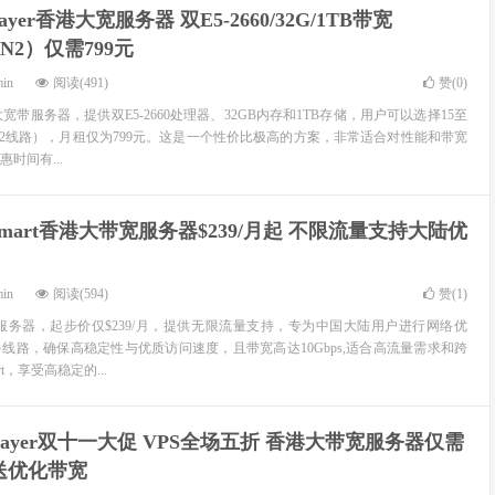
layer香港大宽服务器 双E5-2660/32G/1TB带宽
CN2）仅需799元
min
阅读(491)
赞(
0
)
香港大宽带服务器，提供双E5-2660处理器、32GB内存和1TB存储，用户可以选择15至
CN2线路），月租仅为799元。这是一个性价比极高的方案，非常适合对性能和带宽
时间有...
smart香港大带宽服务器$239/月起 不限流量支持大陆优
min
阅读(594)
赞(
1
)
带宽服务器，起步价仅$239/月，提供无限流量支持，专为中国大陆用户进行网络优
多线路，确保高稳定性与优质访问速度，且带宽高达10Gbps,适合高流量需求和跨
t，享受高稳定的...
alayer双十一大促 VPS全场五折 香港大带宽服务器仅需
赠送优化带宽