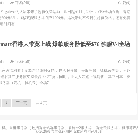
min
阅读(568)
赞(
0
)
egalayer为大家带来了超值促销活动！即日起至11月30日，VPS全场五折，香港
仅需399元/月，16核高配服务器低至1000元。这次活动不仅提供超值价格，还有免费
时间有...
smart香港大带宽上线 爆款服务器低至$76 独服V4全场
min
阅读(658)
赞(
0
)
商又给大家送福利啦！多款产品限时促销，包括服务器、云服务器、裸机云等等，另外
硅谷独立服务器支持最高40G带宽，同时，亚太大带宽上线销售，其中日本、香
服务器（云机、裸机云）全场7...
4
下一页
共 4 页
主机、香港服务器（包括香港站群服务器、香港cn2服务器、香港云服务器）租用等产
© 2026香港主机评测网版权所有
网站地图