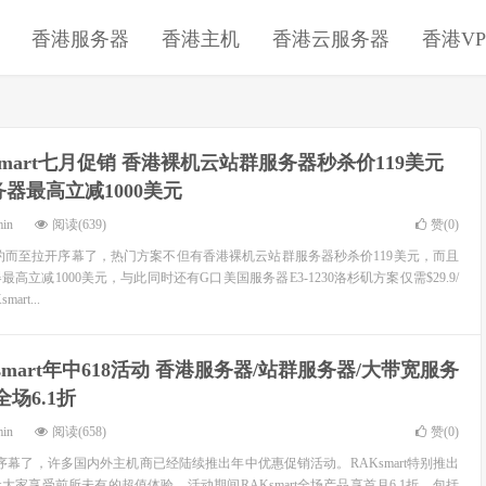
香港服务器
香港主机
香港云服务器
香港VP
smart七月促销 香港裸机云站群服务器秒杀价119美元
器最高立减1000美元
min
阅读(639)
赞(
0
)
销如约而至拉开序幕了，热门方案不但有香港裸机云站群服务器秒杀价119美元，而且
高立减1000美元，与此同时还有G口美国服务器E3-1230洛杉矶方案仅需$29.9/
rt...
smart年中618活动 香港服务器/站群服务器/大带宽服务
场6.1折
min
阅读(658)
赞(
0
)
序幕了，许多国内外主机商已经陆续推出年中优惠促销活动。RAKsmart特别推出
家享受前所未有的超值体验。活动期间RAKsmart全场产品享首月6.1折，包括