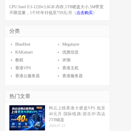
CPU:Intel E3-1220v3,6GB 内存,1TB硬盘大小,5M带宽
不限流量，1个IP,年付低至759元/月（
点击购买
）
分类
BlueHost
Megalayer
RAKsmart
优惠信息
教程
评测
香港VPS
香港主机
香港云服务器
香港服务器
热门文章
狗云上线香港大硬盘VPS 低至
40元月 国际线路/原生IP/高达
2TB磁盘
2026-07-15