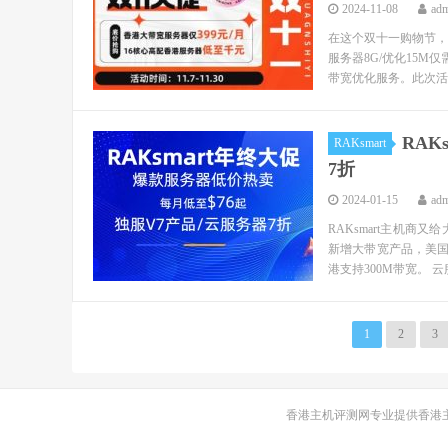
2024-11-08
ad
在这个双十一购物节，M
服务器8G/优化15M
带宽优化服务。此次活动
RAK
RAKsmart
7折
2024-01-15
ad
RAKsmart主机
新增大带宽产品，美国
港支持300M带宽。 云
1
2
3
香港主机
评测网专业提供香港