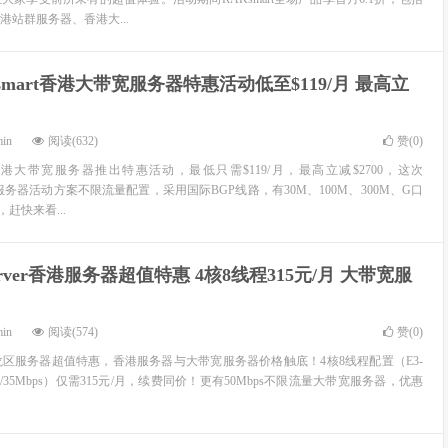
站群服务器、香港大...
smart香港大带宽服务器特惠活动低至$119/月 最高立
min
阅读(632)
赞(
0
)
对香港大带宽服务器推出特惠活动，最低只需$119/月，最高立减$2700，这次
带宽服务器活动方案不限流量配置，采用国际BGP线路，有30M、100M、300M、G口
赶快来看...
Server香港服务器超值特惠 4核8线程315元/月 大带宽服
min
阅读(574)
赞(
0
)
香港九龙区服务器超值特惠，香港服务器与大带宽服务器价格触底！4核8线程配置（E3-
GB SSD/35Mbps）仅需315元/月，续费同价！更有50Mbps不限流量大带宽服务器，优惠