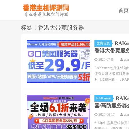
首页
标签：香港大带宽服务器
RAK
优惠信息
香港大带宽服务
2025-07-04
ad
RAKsmart七月促
还有香港大带宽服务器最
月（续费同价）；RAKsma
RAK
RAKsmart
器/高防服务器全
2025-06-17
ad
618年中盛典已经拉开
年度最大力度优惠，让大