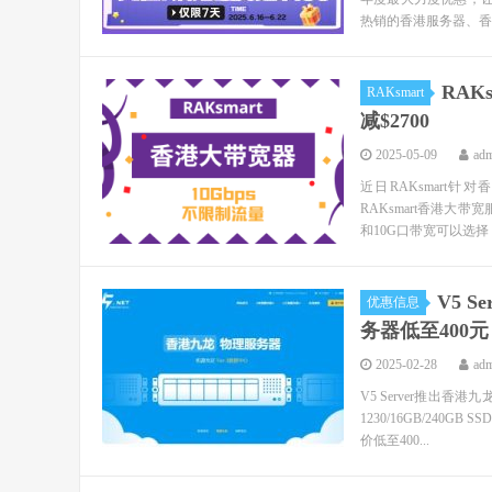
热销的香港服务器、香港
RAK
RAKsmart
减$2700
2025-05-09
ad
近日RAKsmart针
RAKsmart香港大
和10G口带宽可以选择，
V5 
优惠信息
务器低至400元
2025-02-28
ad
V5 Server推出
1230/16GB/240
价低至400...