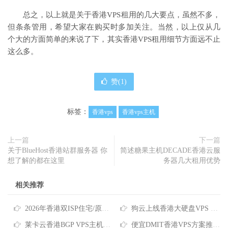
总之，以上就是关于香港VPS租用的几大要点，虽然不多，
但条条管用，希望大家在购买时多加关注。当然，以上仅从几
个大的方面简单的来说了下，其实香港VPS租用细节方面远不止
这么多。
赞(
1
)
标签：
香港vps
香港vps主机
上一篇
下一篇
关于BlueHost香港站群服务器 你
简述糖果主机DECADE香港云服
想了解的都在这里
务器几大租用优势
相关推荐
2026年香港双ISP住宅/原生IP/家宽VPS商家推荐
狗云上线香港大硬盘VPS 低至40元月 国际线路/原生IP/高达2TB磁盘
莱卡云香港BGP VPS主机速度和性能评测 香港原生IP仅需25元/月
便宜DMIT香港VPS方案推荐 $36.9/年起 三网CMI/CN2 GIA/RETN国际线路