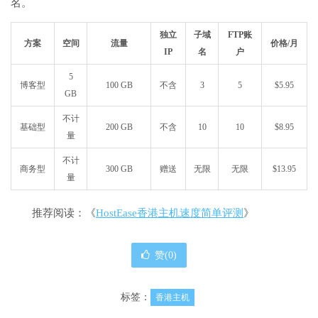
名。
独立
子域
FTP账
方案
空间
流量
价格/月
IP
名
户
5
博客型
100 GB
不含
3
5
$5.95
GB
不计
基础型
200 GB
不含
10
10
$8.95
量
不计
商务型
300 GB
赠送
无限
无限
$13.95
量
推荐阅读：《
HostEase香港主机速度简单评测
》
赞(
0
)
标签：
香港主机