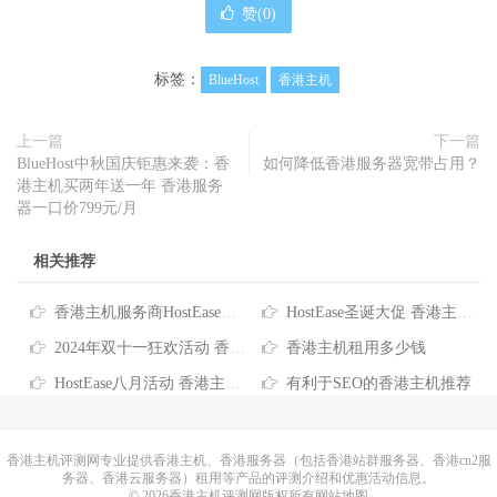
赞(
0
)
标签：
BlueHost
香港主机
上一篇
下一篇
BlueHost中秋国庆钜惠来袭：香
如何降低香港服务器宽带占用？
港主机买两年送一年 香港服务
器一口价799元/月
相关推荐
香港主机服务商HostEase推出2026年度六折优惠码
HostEase圣诞大促 香港主机六折优惠低至$3.57/月 买独服最高送256IP
2024年双十一狂欢活动 香港服务器/主机/VPS优惠信息汇总
香港主机租用多少钱
HostEase八月活动 香港主机6折优惠 VPS云主机$5.99元起
有利于SEO的香港主机推荐
香港主机
评测网专业提供香港主机、香港服务器（包括香港站群服务器、香港cn2服
务器、香港云服务器）租用等产品的评测介绍和优惠活动信息。
© 2026香港主机评测网版权所有
网站地图