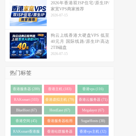
2026年香港双ISP住宅/原生IP/
家宽VPS商家推荐
2026-07-15
狗云上线香港大硬盘VPS 低至
40元月 国际线路/原生IP/高达
2TB磁盘
2026-07-15
热门标签
香港服务器 (289)
香港主机 (183)
香港vps (116)
RAKsmart (103)
香港虚拟主机 (79)
香港云服务器 (71)
BlueHost (67)
HostEase (67)
Megalayer (67)
香港空间 (45)
香港服务器租用
SugarHosts (38)
(43)
RAKsmart香港服
香港站群服务器
香港vps主机 (32)