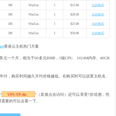
3M
Win/Lin
1
$15.00
点此购买
3M
Win/Lin
1
$20.00
点此购买
3M
Win/Lin
1
$25.00
点此购买
3M
Win/Lin
1
$50.00
点此购买
rt
香港云主机热门方案
一个月，相当于60多元RMB，1核CPU、1024M内存、40GB
。
付和年付，购买时间越久月均价格越低。在购买时可以设置主机名、
“
VPS-TP-dis
”（直接点击访问）还可以享受7折优惠，性
得需要的可以去看一下。