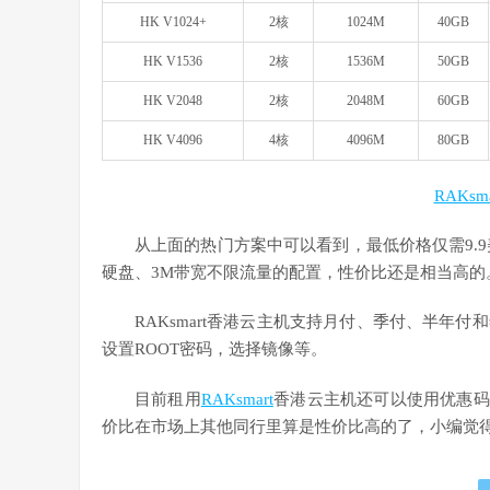
HK V1024+
2核
1024M
40GB
HK V1536
2核
1536M
50GB
HK V2048
2核
2048M
60GB
HK V4096
4核
4096M
80GB
RAKsma
从上面的热门方案中可以看到，最低价格仅需9.9美元
硬盘、3M带宽不限流量的配置，性价比还是相当高的
RAKsmart香港云主机支持月付、季付、半年
设置ROOT密码，选择镜像等。
目前租用
RAKsmart
香港云主机还可以使用优惠码
价比在市场上其他同行里算是性价比高的了，小编觉