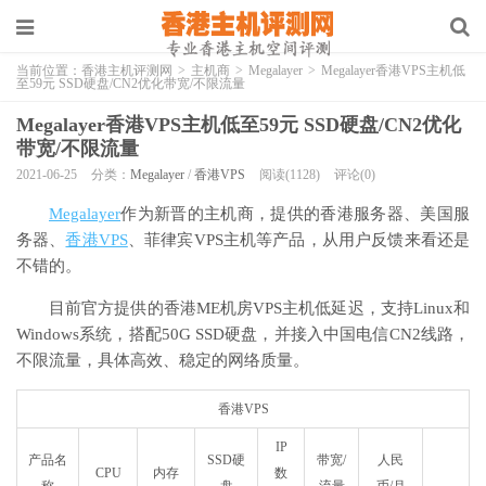
当前位置：
香港主机评测网
>
主机商
>
Megalayer
>
Megalayer香港VPS主机低
至59元 SSD硬盘/CN2优化带宽/不限流量
Megalayer香港VPS主机低至59元 SSD硬盘/CN2优化
带宽/不限流量
2021-06-25
分类：
Megalayer
/
香港VPS
阅读(1128)
评论(0)
Megalayer
作为新晋的主机商，提供的香港服务器、美国服
务器、
香港VPS
、菲律宾VPS主机等产品，从用户反馈来看还是
不错的。
目前官方提供的香港ME机房VPS主机低延迟，支持Linux和
Windows系统，搭配50G SSD硬盘，并接入中国电信CN2线路，
不限流量，具体高效、稳定的网络质量。
香港VPS
IP
产品名
SSD硬
带宽/
人民
CPU
内存
数