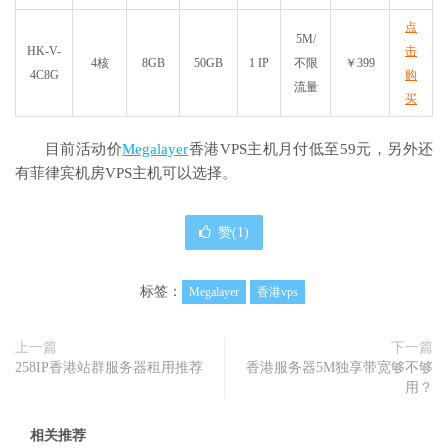
点
5M/
HK-V-
击
4核
8GB
50GB
1 IP
不限
￥399
4C8G
购
流量
买
目前活动价
Megalayer
香港VPS主机月付低至59元，另外还
有菲律宾机房VPS主机可以选择。
赞(
1
)
标签：
Megalayer
香港vps
上一篇
下一篇
258IP香港站群服务器租用推荐
香港服务器5M独享带宽够不够
用？
相关推荐