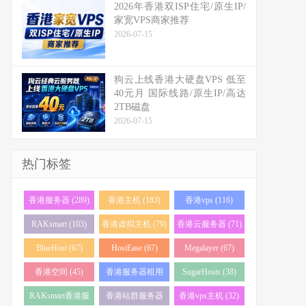
2026年香港双ISP住宅/原生IP/
家宽VPS商家推荐
2026-07-15
狗云上线香港大硬盘VPS 低至
40元月 国际线路/原生IP/高达
2TB磁盘
2026-07-15
热门标签
香港服务器 (289)
香港主机 (183)
香港vps (116)
RAKsmart (103)
香港虚拟主机 (79)
香港云服务器 (71)
BlueHost (67)
HostEase (67)
Megalayer (67)
香港空间 (45)
香港服务器租用
SugarHosts (38)
(43)
RAKsmart香港服
香港站群服务器
香港vps主机 (32)