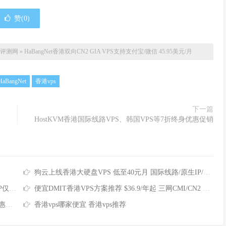
赞(
0
)
评测网
»
HaBangNet香港双向CN2 GIA VPS支持支付宝/微信 45.95美元/月
HaBangNet
香港vps
下一篇
HostKVM香港国际线路VPS、韩国VPS等7折终身优惠促销
狗云上线香港大硬盘VPS 低至40元月 国际线路/原生IP/高达2TB磁盘
/月
便宜DMIT香港VPS方案推荐 $36.9/年起 三网CMI/CN2 GIA/RETN国际线路
/月
香港vps哪家便宜 香港vps推荐