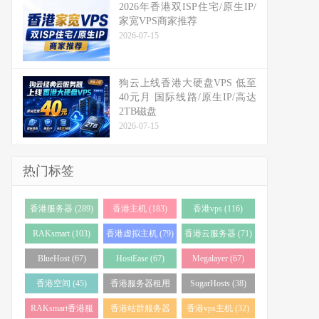
2026年香港双ISP住宅/原生IP/
家宽VPS商家推荐
2026-07-15
狗云上线香港大硬盘VPS 低至
40元月 国际线路/原生IP/高达
2TB磁盘
2026-07-15
热门标签
香港服务器 (289)
香港主机 (183)
香港vps (116)
RAKsmart (103)
香港虚拟主机 (79)
香港云服务器 (71)
BlueHost (67)
HostEase (67)
Megalayer (67)
香港空间 (45)
香港服务器租用
SugarHosts (38)
(43)
RAKsmart香港服
香港站群服务器
香港vps主机 (32)