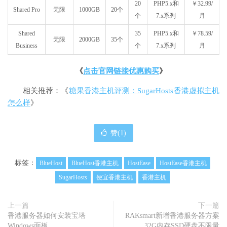
20
PHP5.x和
￥32.99/
Shared Pro
无限
1000GB
20
个
个
7.x系列
月
Shared
35
PHP5.x和
￥78.59/
无限
2000GB
35
个
Business
个
7.x系列
月
《
点击官网链接优惠购买
》
相关推荐：《
糖果香港主机评测：SugarHosts香港虚拟主机
怎么样
》
赞(
1
)
标签：
BlueHost
BlueHost香港主机
HostEase
HostEase香港主机
SugarHosts
便宜香港主机
香港主机
上一篇
下一篇
香港服务器如何安装宝塔
RAKsmart新增香港服务器方案
Windows面板
32G内存SSD硬盘不限量