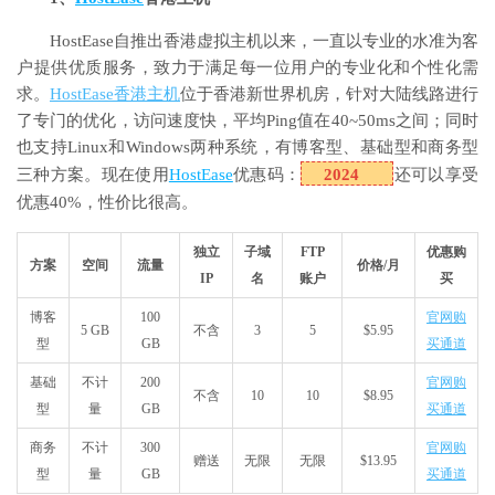
HostEase自推出香港虚拟主机以来，一直以专业的水准为客
户提供优质服务，致力于满足每一位用户的专业化和个性化需
求。
HostEase香港主机
位于香港新世界机房，针对大陆线路进行
了专门的优化，访问速度快，平均Ping值在40~50ms之间；同时
也支持Linux和Windows两种系统，有博客型、基础型和商务型
三种方案。现在使用
HostEase
优惠码：
2024
还可以享受
优惠40%，性价比很高。
独立
子域
FTP
优惠购
方案
空间
流量
价格/月
IP
名
账户
买
博客
100
官网购
5 GB
不含
3
5
$5.95
型
GB
买通道
基础
不计
200
官网购
不含
10
10
$8.95
型
量
GB
买通道
商务
不计
300
官网购
赠送
无限
无限
$13.95
型
量
GB
买通道