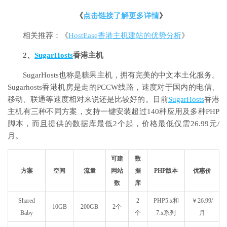
《
点击链接了解更多详情
》
相关推荐：《
HostEase香港主机建站的优势分析
》
2、
SugarHosts
香港主机
SugarHosts也称是糖果主机，拥有完美的中文本土化服务。
Sugarhosts香港机房是走的PCCW线路，速度对于国内的电信、
移动、联通等速度相对来说还是比较好的。目前
SugarHosts
香港
主机有三种不同方案，支持一键安装超过140种应用及多种PHP
脚本，而且提供的数据库最低2个起，价格最低仅需26.99元/
月。
可建
数
方案
空间
流量
网站
据
PHP版本
优惠价
数
库
Shared
2
PHP5.x和
￥26.99/
10GB
200GB
2个
Baby
个
7.x系列
月