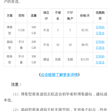
户的首选。
独立
子域
FTP
优惠购
方案
空间
流量
价格/月
IP
名
账户
买
博客
100
官网购
5 GB
不含
3
5
$5.95
型
GB
买通道
基础
不计
200
官网购
不含
10
10
$8.95
型
量
GB
买通道
商务
不计
300
官网购
赠送
无限
无限
$13.95
型
量
GB
买通道
《
点击链接了解更多详情
》
注意：
（1）博客型香港虚拟主机适合初学者和博客建站，建站成
本低。
（2）基础型香港虚拟主机无限空间，支持多个站点，性价