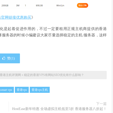
击官网链接优惠购买
》
O优化是起着促进作用的，不过一定要租用正规主机商提供的香港
择服务器的时候小编建议大家尽量选择稳定的主机/服务器，这样
赞(
1
)
香港主机评测网
»
稳定的香港VPS有网站SEO优化有什么影响？
ksmart vps
香港vps
香港vps主机
下一篇
HostEase新年特惠 全场虚拟主机低至5折 香港服务器八折起！