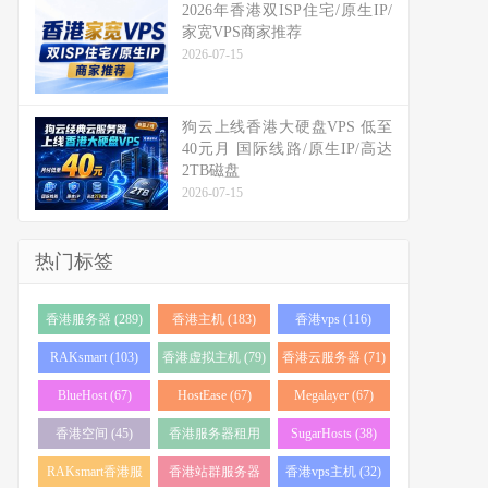
2026年香港双ISP住宅/原生IP/
家宽VPS商家推荐
2026-07-15
狗云上线香港大硬盘VPS 低至
40元月 国际线路/原生IP/高达
2TB磁盘
2026-07-15
热门标签
香港服务器 (289)
香港主机 (183)
香港vps (116)
RAKsmart (103)
香港虚拟主机 (79)
香港云服务器 (71)
BlueHost (67)
HostEase (67)
Megalayer (67)
香港空间 (45)
香港服务器租用
SugarHosts (38)
(43)
RAKsmart香港服
香港站群服务器
香港vps主机 (32)