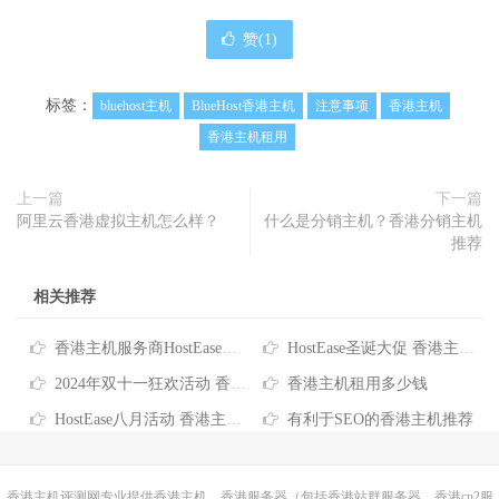
赞(
1
)
标签：
bluehost主机
BlueHost香港主机
注意事项
香港主机
香港主机租用
上一篇
下一篇
阿里云香港虚拟主机怎么样？
什么是分销主机？香港分销主机
推荐
相关推荐
香港主机服务商HostEase推出2026年度六折优惠码
HostEase圣诞大促 香港主机六折优惠低至$3.57/月 买独服最高送256IP
2024年双十一狂欢活动 香港服务器/主机/VPS优惠信息汇总
香港主机租用多少钱
HostEase八月活动 香港主机6折优惠 VPS云主机$5.99元起
有利于SEO的香港主机推荐
香港主机
评测网专业提供香港主机、香港服务器（包括香港站群服务器、香港cn2服