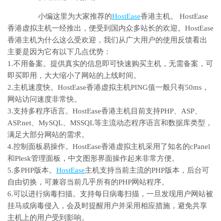
小编这里为大家推荐的
HostEase
香港主机。 HostEase
香港虚拟主机一经推出，便受到国内众多站长的欢迎。HostEase
香港主机为什么这么受欢迎，我们从广大用户的使用反馈看出
主要是因为它有以下几点优势：
1.不用备案。提供真实的信息即可快速购买主机，无需备案，可
即买即用，大大缩小了网站的上线时间。
2.主机速度快。HostEase香港虚拟主机PING值一般只有50ms，
网站访问速度非常快。
3.支持多程序语言。HostEase香港主机目前支持PHP、ASP、
ASP.net、MySQL、MSSQL等主流动态程序语言和数据库类型，
满足大部分网站的需求。
4.控制面板易操作。HostEase香港虚拟主机采用了知名的cPanel
和Plesk管理面板，中文图形界面操作起来非常方便。
5.多PHP版本。
HostEase
主机支持当前主流的PHP版本，后台可
自由切换，可兼容当前几乎所有的PHP网站程序。
6.可以进行病毒扫描。支持每日病毒扫描，一旦发现用户网站被
挂马或病毒侵入，会及时提醒用户并采用相应措施，避免共享
主机上的用户受到影响。