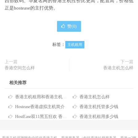
西部数码、华夏名网的香港主机性价比更高，配置高，价格低
正是hostease的主打优势。
赞(
0
)
标签：
主机租用
上一篇
下一篇
香港空间怎么样
香港主机怎么样
相关推荐
香港主机租用和香港主机托管的区别
香港主机怎么样
Hostease香港虚拟主机简介
香港主机托管多少钱
HostEase双11黑五狂欢 香港主机6折优惠 低至$5.95/月
香港主机租用多少钱
香港主机
评测网专业提供香港主机、香港服务器（包括香港站群服务器、香港cn2服