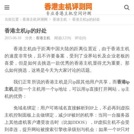
当前位置：
香港主机评测网
>
香港主机
>
香港主机ip的好处
香港主机ip的好处
2015-06-10
分类：
香港主机
阅读(1219)
评论(0)
香港主机由于距离中国大陆的距离位置近，由于香港主机
的速度非常快，且不许要备案，受到了业界站长及企业老板的
喜爱，但是如何去挑选一款优秀的香港主机显得尤为重要。那
么如何挑选，这将是今天为大家讨论的话题。
我们正常所说的香港主机是只ip跟其他用户共享，而
香港ip
主机
是指一个主机用一个ip地址，可以用ip直接打开网站，ip主
机的优势：
免域名绑定：用户可将域名直接解析到IP上，不必再到虚拟
主机控制面板上去做绑定，减少IP被封的机率：当同一台服务器
上其他虚机客户遭受攻击时（比如DDOS），IP虚拟主机不会受
到牵连，提升网站被搜索引擎收录级别与机会：如果一个IP只对