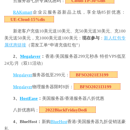
云服务器七折专属优惠码：
Cloud-TP-30%dis
RAKsmart
企业云服务器新品上线，享全场85折优惠：
UE-Cloud-15%dis
新老客户充值10美元送10美元、充50美元送30美元、充100
美元送50美元，充1000美元送100美元：
现在参与
：
新人红包专
属优惠链接
（需发工单“申请充值红包”）
2、
Megalayer
：
香港/美国服务器299元秒杀 特价VPS低至
24元/月（双11活动）
Megalayer
服务器低至299元：
BFSO2021E3199
Megalayer
物理服务器限时8折：
BFSO2021I3199
3、
HostEase
：
美国服务器/香港服务器八折优惠
八折优惠码：
2022BlackFridayDedi
4、BlueHost：
新购
BlueHost
香港/美国服务器九折促销送豪
礼