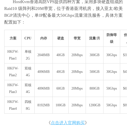
HostKvm香港高防VPS提供四种方案，采用多块硬盘组成的
Raid10 级阵列和20M带宽，位于香港葵湾机房，接入亚太/欧美
BGP清洗中心，单IP配备最大50Gbps流量清洗服务，具体方案
配置如下：
防御等
价
方案
CPU
内存
硬盘
带宽
流量/月
级
HKFW-
单核
2048MB
40GB
20Mbps
300GB
30Gbps
$3
Plan1
2G
HKFW-
双核
4096MB
40GB
20Mbps
500GB
30Gbps
$4
Plan2
4G
HKFW-
双核
4096MB
60GB
20Mbps
800GB
50Gbps
$6
Plan3
4G
HKFW-
四核
8192MB
100GB
20Mbps
1200GB
50Gbps
$9
Plan4
8G
《
点击进入官网购买
》