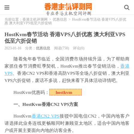
当前位置：
香港主机评测网
>
优惠信息
>
HostKvm春节活动 香港VPS八折优
惠 澳大利亚VPS低至六折促销
HostKvm春节活动 香港VPS八折优惠 澳大利亚VPS
低至六折促销
2023-01-16
分类：
优惠信息
阅读(758)
评论(0)
随着兔年
春节
临近，全国消费市场持续升温，为了帮助商
家抓住
春节
消费旺季契机，HostKvm推出春节促销活动，
香港
VPS
、香港CN2 VPS和香港高防VPS等全场八折促销，澳大利亚
VPS六折促销，废话不多说，赶快来看下具体活动详情吧。
HostKvm
优惠码：
hostkvm
一、HostKvm香港CN2 VPS方案
HostKvm
香港CN2 VPS
接驳中国电信CN2，中国内地客户
请选择此业务连线更畅顺同时兼顾亚太地区，适合中国内地客
户或开展主要面向内地的访客业务。