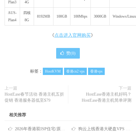
Plan3
4G
AUS-
四核
8192MB
100GB
100Mbps
3000GB
Windows/Linux
Plan4
8G
《
点击进入官网购买
》
赞(
0
)
标签：
HostKVM
香港cn2 vps
香港vps
上一篇
下一篇
HostEase春节活动 香港主机五折
HostEase香港主机好吗？
促销 香港服务器低至$79
HostEase香港主机简单评测
相关推荐
2026年香港双ISP住宅/原生IP/家宽VPS商家推荐
狗云上线香港大硬盘VPS 低至40元月 国际线路/原生IP/高达2TB磁盘