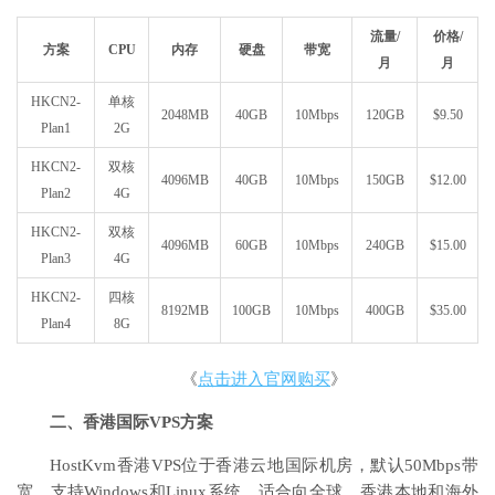
流量/
价格/
方案
CPU
内存
硬盘
带宽
月
月
HKCN2-
单核
2048MB
40GB
10Mbps
120GB
$9.50
Plan1
2G
HKCN2-
双核
4096MB
40GB
10Mbps
150GB
$12.00
Plan2
4G
HKCN2-
双核
4096MB
60GB
10Mbps
240GB
$15.00
Plan3
4G
HKCN2-
四核
8192MB
100GB
10Mbps
400GB
$35.00
Plan4
8G
《
点击进入官网购买
》
二、香港国际VPS方案
HostKvm香港VPS位于香港云地国际机房，默认50Mbps带
宽，支持Windows和Linux系统，适合向全球、香港本地和海外