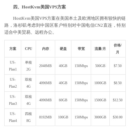
四、HostKvm美国VPS方案
HostKvm美国VPS方案在美国本土及欧洲地区拥有较快的链
路，洛杉矶考虑到中国区客户特别对中国电信CN2直连，特别
适合中美贸易、远程办公。
价格/
方案
CPU
内存
硬盘
带宽
流量/月
月
US-
单核
2048MB
40GB
150Mbps
500GB
$7.50
Plan1
2G
US-
双核
4096MB
40GB
150Mbps
1000GB
$8.50
Plan2
4G
US-
双核
4096MB
60GB
150Mbps
1500GB
$12.50
Plan3
4G
US-
四核
8192MB
100GB
150Mbps
3000GB
$30.00
Plan4
8G