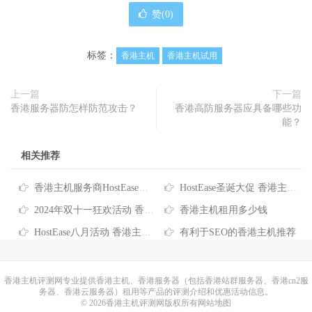
赞(
0
)
标签：
香港主机
香港主机试用
上一篇
下一篇
香港服务器防怎样防范攻击？
香港高防服务器应具备哪些功
能？
相关推荐
香港主机服务商HostEase推出2026年度六折优惠码
HostEase圣诞大促 香港主机六折优惠低至$3.57/月 买独服最高送256IP
2024年双十一狂欢活动 香港服务器/主机/VPS优惠信息汇总
香港主机租用多少钱
HostEase八月活动 香港主机6折优惠 VPS云主机$5.99元起
有利于SEO的香港主机推荐
香港主机
评测网专业提供香港主机、香港服务器（包括香港站群服务器、香港cn2服
务器、香港云服务器）租用等产品的评测介绍和优惠活动信息。
© 2026香港主机评测网版权所有
网站地图