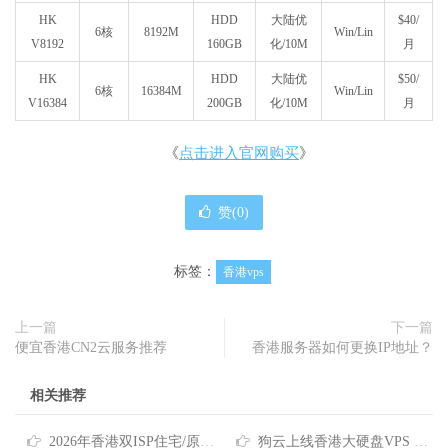
HK
HDD
大陆优
$40/
6核
8192M
Win/Lin
V8192
160GB
化/10M
月
HK
HDD
大陆优
$50/
6核
16384M
Win/Lin
V16384
200GB
化/10M
月
《
点击进入官网购买
》
赞(
0
)
标签：
香港vps
上一篇
下一篇
便宜香港CN2云服务推荐
香港服务器如何更换IP地址？
相关推荐
2026年香港双ISP住宅/原生IP/家宽VPS商家推荐
狗云上线香港大硬盘VPS 低至40元月 国际线路/原生IP/高达2TB磁盘