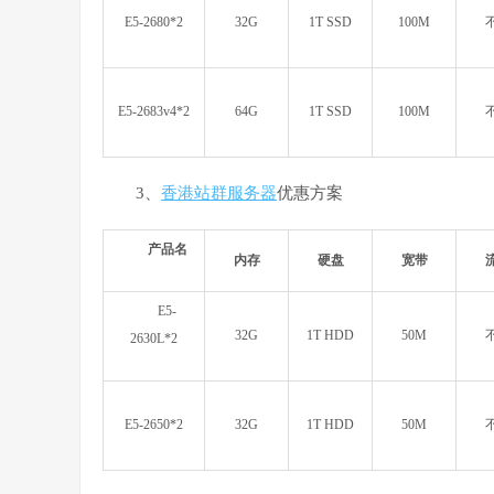
E5-2680*2
32G
1T SSD
100M
E5-2683v4*2
64G
1T SSD
100M
3、
香港站群服务器
优惠方案
产品名
内存
硬盘
宽带
E5-
32G
1T HDD
50M
2630L*2
E5-2650*2
32G
1T HDD
50M