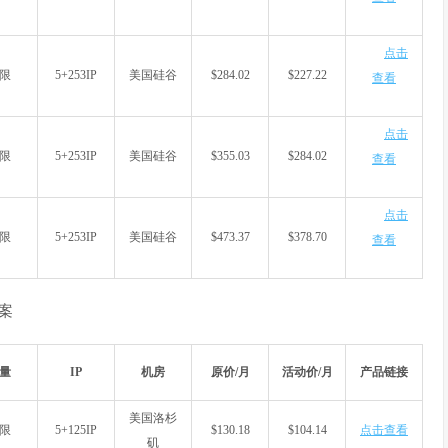
点击
限
5+253IP
美国硅谷
$284.02
$227.22
查看
点击
限
5+253IP
美国硅谷
$355.03
$284.02
查看
点击
限
5+253IP
美国硅谷
$473.37
$378.70
查看
案
量
IP
机房
原价/月
活动价/月
产品链接
美国洛杉
限
5+125IP
$130.18
$104.14
点击查看
矶