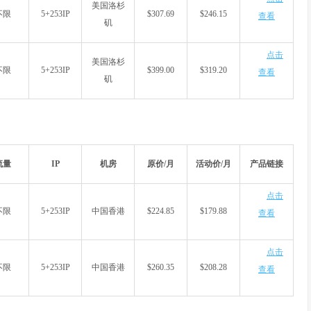
美国洛杉
不限
5+253IP
$307.69
$246.15
查看
矶
点击
美国洛杉
不限
5+253IP
$399.00
$319.20
查看
矶
流量
IP
机房
原价/月
活动价/月
产品链接
点击
不限
5+253IP
中国香港
$224.85
$179.88
查看
点击
不限
5+253IP
中国香港
$260.35
$208.28
查看