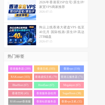
2026年香港双ISP住宅/原生IP/
家宽VPS商家推荐
2026-07-15
狗云上线香港大硬盘VPS 低至
40元月 国际线路/原生IP/高达
2TB磁盘
2026-07-15
热门标签
香港服务器 (289)
香港主机 (183)
香港vps (116)
RAKsmart (103)
香港虚拟主机 (79)
香港云服务器 (71)
BlueHost (67)
HostEase (67)
Megalayer (67)
香港空间 (45)
香港服务器租用
SugarHosts (38)
(43)
RAKsmart香港服
香港站群服务器
香港vps主机 (32)