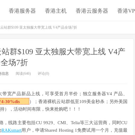
香港服务器
香港主机
香港云服务器
香港VP
机云站群$109 亚太独服大带宽上线 V4产品全场7折
云站群$109 亚太独服大带宽上线 V4产
全场7折
惠信息
阅读(646)
评论(0)
带宽产品新品上线，可享受首月半价；独立服务器V4 产品、
V4-30%dis
）；香港裸机云站群低至109美金秒杀；另外美国
不支持），活动时间有限，快来抢购吧！！！
线路，线路主要包括CU 9929、CMI、Telia等三大运营商，同时CU
为
RAKsmart
用户，申请Shared Hosting 1免费试用一个月，充值最