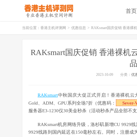
首页
当前位置：
香港主机评测网
>
优惠信息
>
RAKsmart国庆促销 香港裸
RAKsmart国庆促销 香港裸机
品
2023-10-09
分类：
优
RAKsmart
中秋国庆大促正式开启！香港裸机云大
Gold、ADM、GPU系列全场7折（优惠码：
Sever-
服务器E3-1230仅30美金秒杀（活动秒杀产品全部
RAKsmart机房网络升级，洛杉矶新增CU 9929
9929线路到国内延迟在150毫秒左右。同时，注册成