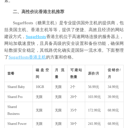
素。
二、高性价比香港主机推荐
SugarHosts（糖果主机）是专业提供国外主机的提供商，包
括美国主机、香港主机等等，提供了便捷、高效且经济的网站
建设方式，
SugarHosts
香港主机位于高速网络连接的服务器上，
网站加载速度快，且具备高级的安全设置和备份功能，确保网
站数据安全稳定，其线路优化确实是国际一流水准。下面整理
了
SugarHosts香港主机
的方案和价格。
磁盘空
月流
可建站
促销价/
套餐
原价/月
间
量
数量
月
Shared Baby
10GB
无限
2个
56.99元
34.99元
Shared Pro
无限
无限
20个
103.99元
39.99元
Shared
无限
无限
35个
172.99元
68.99元
Business
Shared Power
无限
无限
50个
241.99元
68.99元