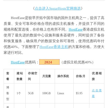
《
点击进入SugarHosts官网挑选
》
HostEase是较早开拓中国市场的国外主机商之一，提供了高
质量、安全可靠和价格合理的虚拟主机服务，并提供了不同的
规格和配置选项，在价格上也有所不同。
HostEase
香港虚拟主机
使用了最先进的数据中心设施和服务器硬件，同时提供了备份
和恢复服务，确保用户的数据安全和可靠性，使用优惠码年付
优惠40%。下面整理了
HostEase香港主机
的方案和价格。方便大
家进行对比。
HostEase
优惠码：
2024
（虚拟主机优惠40%）
套
建站
存储空
优惠链
月流量
操作系统
价格/月
餐
数量
间
接
博
点击查
客
1个
5GB
100GB
Linux
$5.95
看
型
基