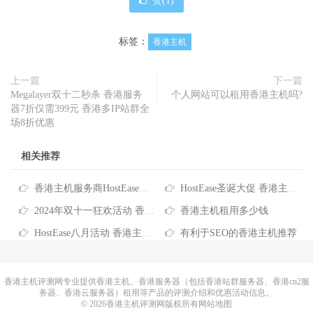
赞(
1
)
标签：
香港主机
上一篇
下一篇
Megalayer双十二秒杀 香港服务
个人网站可以租用香港主机吗?
器7折仅需399元 香港多IP站群全
场8折优惠
相关推荐
香港主机服务商HostEase推出2026年度六折优惠码
HostEase圣诞大促 香港主机六折优惠低至$3.57/月 买独服最高送256IP
2024年双十一狂欢活动 香港服务器/主机/VPS优惠信息汇总
香港主机租用多少钱
HostEase八月活动 香港主机6折优惠 VPS云主机$5.99元起
有利于SEO的香港主机推荐
香港主机
评测网专业提供香港主机、香港服务器（包括香港站群服务器、香港cn2服
务器、香港云服务器）租用等产品的评测介绍和优惠活动信息。
© 2026香港主机评测网版权所有
网站地图