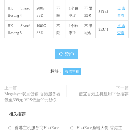
HK Shared
200G
不
1个独
不限
点击
$13.41
Hosting 4
SSD
限
享IP
域名
查看
HK Shared
1000G
不
1个独
不限
点击
$53.41
Hosting 5
SSD
限
享IP
域名
查看
赞(
0
)
标签：
香港主机
上一篇
下一篇
Megalayer双旦促销 香港服务器
便宜香港主机租用平台推荐
低至399元 VPS低至99元秒杀
相关推荐
香港主机服务商HostEase推出2026年度六折优惠码
HostEase圣诞大促 香港主机六折优惠低至$3.57/月 买独服最高送256IP