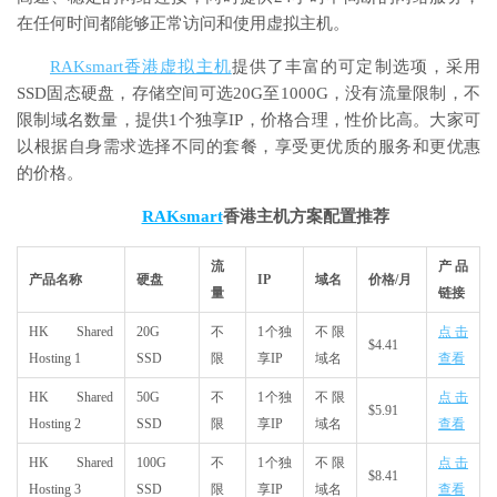
在任何时间都能够正常访问和使用虚拟主机。
RAKsmart香港虚拟主机
提供了丰富的可定制选项，采用
SSD固态硬盘，存储空间可选20G至1000G，没有流量限制，不
限制域名数量，提供1个独享IP，价格合理，性价比高。大家可
以根据自身需求选择不同的套餐，享受更优质的服务和更优惠
的价格。
RAKsmart
香港主机方案配置推荐
流
产品
产品名称
硬盘
IP
域名
价格/月
量
链接
HK Shared
20G
不
1个独
不限
点击
$4.41
Hosting 1
SSD
限
享IP
域名
查看
HK Shared
50G
不
1个独
不限
点击
$5.91
Hosting 2
SSD
限
享IP
域名
查看
HK Shared
100G
不
1个独
不限
点击
$8.41
Hosting 3
SSD
限
享IP
域名
查看