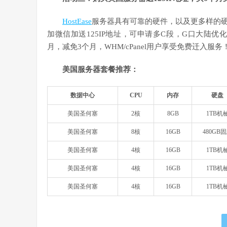
HostEase
服务器具有可靠的硬件，以及更多样的
加微信加送125IP地址，可申请多C段，G口大陆优
月，减免3个月，WHM/cPanel用户享受免费迁入服务
美国服务器套餐推荐：
数据中心
CPU
内存
硬盘
美国圣何塞
2核
8GB
1TB机
美国圣何塞
8核
16GB
480GB
美国圣何塞
4核
16GB
1TB机
美国圣何塞
4核
16GB
1TB机
美国圣何塞
4核
16GB
1TB机