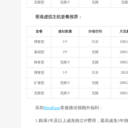
无限型
无限个
无限
无限
香港虚拟主机套餐推荐：
套餐
建站数量
存储空间
月流
博客型
1个
5GB
100G
基础型
3个
无限
200G
商务型
无限个
无限
300G
博客型
1个
2GB
20G
扩展型
无限个
无限
200G
无限型
无限个
无限
300G
添加
HostEase
客服微信领额外福利：
1.购满1年及以上减免独立IP费用，最高减免3年独