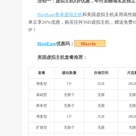
活动一：虚拟主机8折优惠，年付加赠域名及独立I
HostEase香港虚拟主机
和美国虚拟主机采用高性
单立享20%优惠，购买任何SSD虚拟主机，赠送免费S
IP！
HostEase
优惠码：
Marchs
美国虚拟主机套餐推荐：
套餐
建站数量
存储空间
月流
博客型
1个
2GB
20G
基础型
无限个
无限
无限
商务型
无限个
无限
无限
博客型
1个
2GB
20G
扩展型
无限个
无限
无限