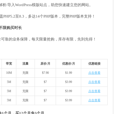
析/导入WordPress模版站点，助您快速建立您的网站。
盖PHP5.2至8.3，多达14个PHP版本，完整PHP版本支持！
，不限购买时长
全可靠的业务保障，每天限量抢购，库存有限，先到先得！
带宽
流量
原价/月
优惠价/月
优惠链接
10M
无限
$7.90
$1.99
点击查看
5M
无限
$7
$3.99
点击查看
5M
无限
$7
$3.99
点击查看
5M
无限
$7
$3.99
点击查看
免1个月，买12个月免3个月