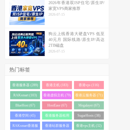
2026年香港双ISP住宅/原生IP/
家宽VPS商家推荐
2026-07-15
狗云上线香港大硬盘VPS 低至
40元月 国际线路/原生IP/高达
2TB磁盘
2026-07-15
热门标签
香港服务器 (289)
香港主机 (183)
香港vps (116)
RAKsmart (103)
香港虚拟主机 (79)
香港云服务器 (71)
BlueHost (67)
HostEase (67)
Megalayer (67)
香港空间 (45)
香港服务器租用
SugarHosts (38)
(43)
RAKsmart香港服
香港站群服务器
香港vps主机 (32)