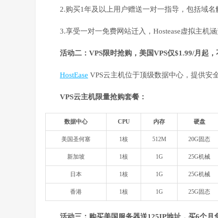
2.购买1年及以上用户赠送一对一指导，包括域名解
3.享受一对一免费网站迁入，Hostease虚拟主机涵
活动二：VPS限时抢购，美国VPS仅$1.99/月起
HostEase
VPS云主机位于顶级数据中心，提供安
VPS云主机限量抢购套餐：
数据中心
CPU
内存
硬盘
美国圣何塞
1核
512M
20G固态
新加坡
1核
1G
25G机械
日本
1核
1G
25G机械
香港
1核
1G
25G固态
活动三：购买美国服务器送125IP地址，买6个月