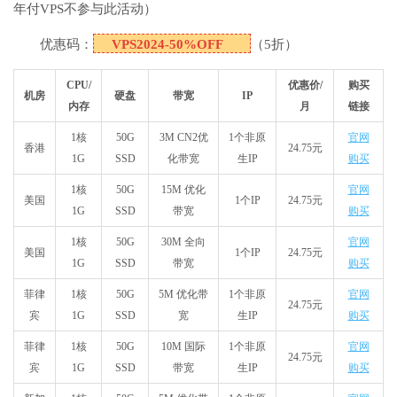
年付VPS不参与此活动）
优惠码：
VPS2024-50%OFF
（5折）
CPU/
优惠价/
购买
机房
硬盘
带宽
IP
内存
月
链接
1核
50G
3M CN2优
1个非原
官网
香港
24.75元
1G
SSD
化带宽
生IP
购买
1核
50G
15M 优化
官网
美国
1个IP
24.75元
1G
SSD
带宽
购买
1核
50G
30M 全向
官网
美国
1个IP
24.75元
1G
SSD
带宽
购买
菲律
1核
50G
5M 优化带
1个非原
官网
24.75元
宾
1G
SSD
宽
生IP
购买
菲律
1核
50G
10M 国际
1个非原
官网
24.75元
宾
1G
SSD
带宽
生IP
购买