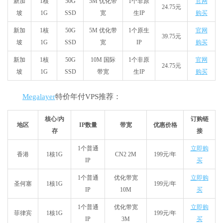
新加
1核
50G
5M 优化带
1个非原
官网
24.75元
坡
1G
SSD
宽
生IP
购买
新加
1核
50G
5M 优化带
1个原生
官网
39.75元
坡
1G
SSD
宽
IP
购买
新加
1核
50G
10M 国际
1个非原
官网
24.75元
坡
1G
SSD
带宽
生IP
购买
Megalayer
特价年付VPS推荐：
核心/内
订购链
地区
IP数量
带宽
优惠价格
存
接
1个普通
立即购
香港
1核1G
CN2 2M
199元/年
IP
买
1个普通
优化带宽
立即购
圣何塞
1核1G
199元/年
IP
10M
买
1个普通
优化带宽
立即购
菲律宾
1核1G
199元/年
IP
3M
买