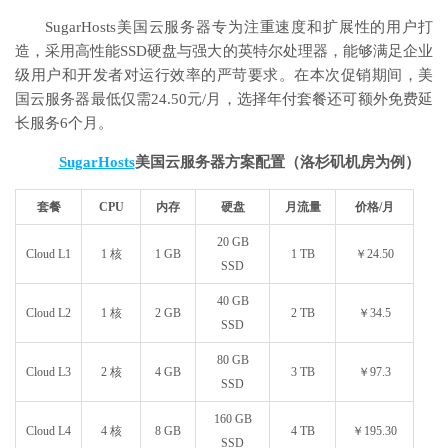
SugarHosts美国云服务器专为注重速度和扩展性的用户打
造，采用高性能SSD硬盘与强大的英特尔处理器，能够满足企业
级用户和开发者对运行效率的严苛要求。在本次促销期间，美
国云服务器最低仅需24.50元/月，选择年付套餐还可额外免费延
长服务6个月。
SugarHosts
美国云服务器方案配置（洛杉矶机房为例）
套餐
CPU
内存
硬盘
月流量
价格/月
20 GB
Cloud L1
1 核
1 GB
1 TB
￥24.50
SSD
40 GB
Cloud L2
1 核
2 GB
2 TB
￥34.5
SSD
80 GB
Cloud L3
2 核
4 GB
3 TB
￥97.3
SSD
160 GB
Cloud L4
4 核
8 GB
4 TB
￥195.30
SSD