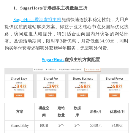
1、SugarHosts香港虚拟主机低至三折
SugarHosts
香港虚拟主机
凭借快速连接和稳定性能，为用户
提供优质的建站解决方案。得益于亚太核心节点及国际优化线
路，访问速度大幅提升，特别适合面向国内外访客的网站部
署。圣诞活动期间，限时享3折优惠，月费低至34.99元，同时
购买年付套餐还能额外获赠半年服务，无需额外付费。
SugarHosts
虚拟主机方案配置
磁盘空
建站
数据
方案
原价/月
优惠价/月
间
数量
库
Shared Baby
10GB
2个
2个
56.99元
34.99元