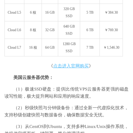
320 GB
Cloud L5
6 核
16 GB
5 TB
￥384.30
SSD
640 GB
Cloud L6
8 核
32 GB
6 TB
￥769.30
SSD
1280 GB
Cloud L7
16 核
64 GB
7 TB
￥1,546.30
SSD
《
点击进入官网购买
》
美国云服务器优势：
（1）极速SSD硬盘：提供比传统VPS云服务器更强的磁盘
读写性能，极大提升网站和应用的响应速度。
（2）秒级快照与分钟级备份：通过全新一代虚拟化技术，
支持秒级创建快照与数据备份，确保数据安全无忧。
（3）从CentOS到Ubuntu，支持多种Linux/Unix操作系统，