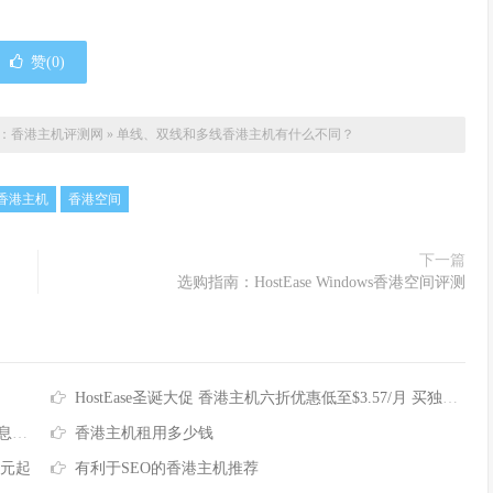
赞(
0
)
：
香港主机评测网
»
单线、双线和多线香港主机有什么不同？
香港主机
香港空间
下一篇
选购指南：HostEase Windows香港空间评测
HostEase圣诞大促 香港主机六折优惠低至$3.57/月 买独服最高送256IP
汇总
香港主机租用多少钱
9元起
有利于SEO的香港主机推荐