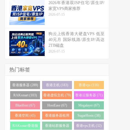
2026年香港双ISP住宅/原生IP/
家宽VPS商家推荐
2026-07-15
狗云上线香港大硬盘VPS 低至
40元月 国际线路/原生IP/高达
2TB磁盘
2026-07-15
热门标签
香港服务器 (289)
香港主机 (183)
香港vps (116)
RAKsmart (103)
香港虚拟主机 (79)
香港云服务器 (71)
BlueHost (67)
HostEase (67)
Megalayer (67)
香港空间 (45)
香港服务器租用
SugarHosts (38)
(43)
RAKsmart香港服
香港站群服务器
香港vps主机 (32)