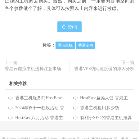
正规的主机商去购买。当然，购买之前，一定要对香港空间的
各个参数做个了解，具体可以按照以上内容来进行考虑。
赞(
0
)
标签：
香港主机
香港空间
上一篇
下一篇
香港云虚拟主机选择注意事项
香港VPS访问速度慢的原因分析
相关推荐
香港主机服务商HostEase推出2026年度六折优惠码
HostEase圣诞大促 香港主机六折优惠低至$3.57/月 买独服最高送256IP
2024年双十一狂欢活动 香港服务器/主机/VPS优惠信息汇总
香港主机租用多少钱
HostEase八月活动 香港主机6折优惠 VPS云主机$5.99元起
有利于SEO的香港主机推荐