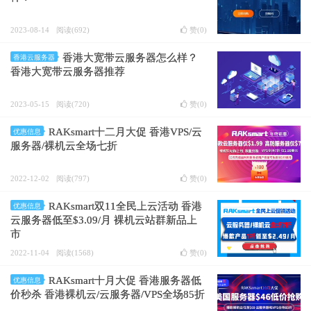
2023-08-14
阅读(692)
赞(
0
)
香港大宽带云服务器怎么样？
香港云服务器
香港大宽带云服务器推荐
2023-05-15
阅读(720)
赞(
0
)
RAKsmart十二月大促 香港VPS/云
优惠信息
服务器/裸机云全场七折
2022-12-02
阅读(797)
赞(
0
)
RAKsmart双11全民上云活动 香港
优惠信息
云服务器低至$3.09/月 裸机云站群新品上
市
2022-11-04
阅读(1568)
赞(
0
)
RAKsmart十月大促 香港服务器低
优惠信息
价秒杀 香港裸机云/云服务器/VPS全场85折