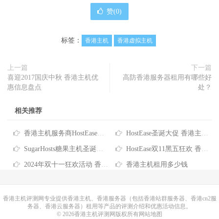
赞(
0
)
标签：
香港主机
香港虚拟主机
上一篇
下一篇
喜迎2017国庆中秋 香港主机优
高防香港服务器租用有哪些好
惠信息盘点
处？
相关推荐
香港主机服务商HostEase推出2026年度六折优惠码
HostEase圣诞大促 香港主机六折优惠低至$3.57/月 买独服最高送256IP
SugarHosts糖果主机圣诞狂欢 香港虚拟主机消费全额返
HostEase双11黑五狂欢 香港主机6折优惠 低至$5.95/月
2024年双十一狂欢活动 香港服务器/主机/VPS优惠信息汇总
香港主机租用多少钱
香港主机
评测网专业提供香港主机、香港服务器（包括香港站群服务器、香港cn2服
务器、香港云服务器）租用等产品的评测介绍和优惠活动信息。
© 2026香港主机评测网版权所有
网站地图