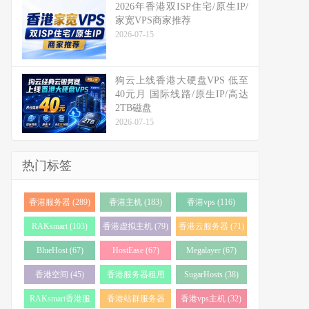
2026年香港双ISP住宅/原生IP/
家宽VPS商家推荐
2026-07-15
狗云上线香港大硬盘VPS 低至
40元月 国际线路/原生IP/高达
2TB磁盘
2026-07-15
热门标签
香港服务器 (289)
香港主机 (183)
香港vps (116)
RAKsmart (103)
香港虚拟主机 (79)
香港云服务器 (71)
BlueHost (67)
HostEase (67)
Megalayer (67)
香港空间 (45)
香港服务器租用
SugarHosts (38)
(43)
RAKsmart香港服
香港站群服务器
香港vps主机 (32)