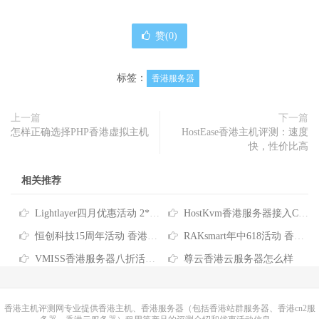
赞(
0
)
标签：
香港服务器
上一篇
下一篇
怎样正确选择PHP香港虚拟主机
HostEase香港主机评测：速度
快，性价比高
相关推荐
Lightlayer四月优惠活动 2*E5-2678V3香港服务器低至$165/月
HostKvm香港服务器接入CNIX网络 八折优惠每月$156起
恒创科技15周年活动 香港云服务器4折仅需73元/月 香港服务器低至390元/月
RAKsmart年中618活动 香港服务器/站群服务器/大带宽服务器/高防服务器全场6.1折
VMISS香港服务器八折活动 32G内存960G硬盘仅需89.6加元/月
尊云香港云服务器怎么样
香港主机
评测网专业提供香港主机、香港服务器（包括香港站群服务器、香港cn2服