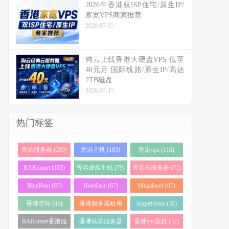
2026年香港双ISP住宅/原生IP/
家宽VPS商家推荐
2026-07-15
狗云上线香港大硬盘VPS 低至
40元月 国际线路/原生IP/高达
2TB磁盘
2026-07-15
热门标签
香港服务器 (289)
香港主机 (183)
香港vps (116)
RAKsmart (103)
香港虚拟主机 (79)
香港云服务器 (71)
BlueHost (67)
HostEase (67)
Megalayer (67)
香港空间 (45)
香港服务器租用
SugarHosts (38)
(43)
RAKsmart香港服
香港站群服务器
香港vps主机 (32)