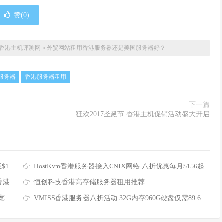
赞(
0
)
香港主机评测网
»
外贸网站租用香港服务器还是美国服务器好？
服务器
香港服务器租用
下一篇
狂欢2017圣诞节 香港主机促销活动盛大开启
5/月
HostKvm香港服务器接入CNIX网络 八折优惠每月$156起
元/月
恒创科技香港高存储服务器租用推荐
1折
VMISS香港服务器八折活动 32G内存960G硬盘仅需89.6加元/月