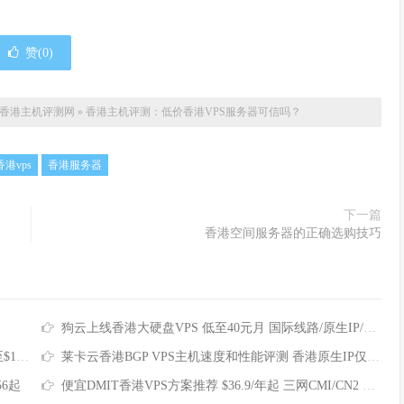
赞(
0
)
香港主机评测网
»
香港主机评测：低价香港VPS服务器可信吗？
香港vps
香港服务器
下一篇
香港空间服务器的正确选购技巧
狗云上线香港大硬盘VPS 低至40元月 国际线路/原生IP/高达2TB磁盘
5/月
莱卡云香港BGP VPS主机速度和性能评测 香港原生IP仅需25元/月
56起
便宜DMIT香港VPS方案推荐 $36.9/年起 三网CMI/CN2 GIA/RETN国际线路