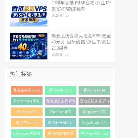
2026年香港双ISP住宅/原生IP/
家宽VPS商家推荐
2026-07-15
狗云上线香港大硬盘VPS 低至
40元月 国际线路/原生IP/高达
2TB磁盘
2026-07-15
热门标签
香港服务器 (289)
香港主机 (183)
香港vps (116)
RAKsmart (103)
香港虚拟主机 (79)
香港云服务器 (71)
BlueHost (67)
HostEase (67)
Megalayer (67)
香港空间 (45)
香港服务器租用
SugarHosts (38)
(43)
RAKsmart香港服
香港站群服务器
香港vps主机 (32)