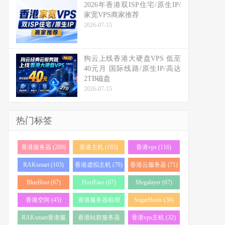
2026年香港双ISP住宅/原生IP/
家宽VPS商家推荐
2026-07-15
狗云上线香港大硬盘VPS 低至
40元月 国际线路/原生IP/高达
2TB磁盘
2026-07-15
热门标签
香港服务器 (289)
香港主机 (183)
香港vps (116)
RAKsmart (103)
香港虚拟主机 (79)
香港云服务器 (71)
BlueHost (67)
HostEase (67)
Megalayer (67)
香港空间 (45)
香港服务器租用
SugarHosts (38)
(43)
RAKsmart香港服
香港站群服务器
香港vps主机 (32)