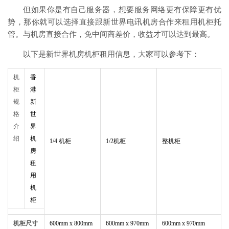
但如果你是有自己服务器，想要服务网络更有保障更有优
势，那你就可以选择直接跟新世界电讯机房合作来租用机柜托
管。与机房直接合作，免中间商差价，收益才可以达到最高。
以下是新世界机房机柜租用信息，大家可以参考下：
机
香
柜
港
规
新
格
世
介
界
绍
机
1/4 机柜
1/2机柜
整机柜
房
租
用
机
柜
机柜尺寸
600mm x 800mm
600mm x 970mm
600mm x 970mm