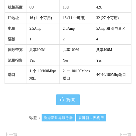
机柜高度
8U
18U
42U
IP地址
16 (11 个可用)
16 (11 个可用)
32 (27 个可用)
电量
2.5Amp
2.5Amp
5Amp 和 高电量区
隔板
1
2
4
国际帶宽
共享100M
共享100M
共享100M
流量报告
Yes
Yes
Yes
1个10/100Mbps
2个10/100Mbps
端口
4个10/100Mbp端口
端口
端口
赞(
0
)
标签：
香港新世界服务器
香港新世界机房
上一篇
下一篇