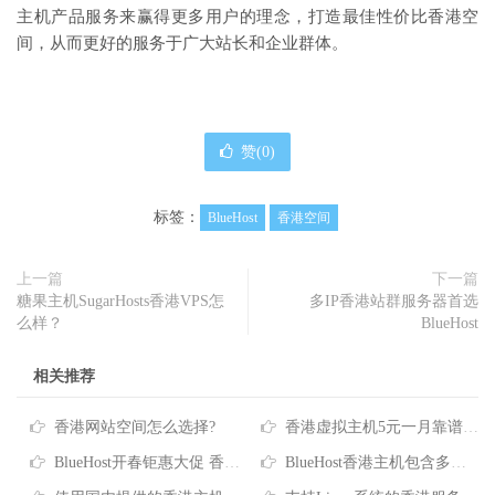
主机产品服务来赢得更多用户的理念，打造最佳性价比香港空
间，从而更好的服务于广大站长和企业群体。
赞(
0
)
标签：
BlueHost
香港空间
上一篇
下一篇
糖果主机SugarHosts香港VPS怎
多IP香港站群服务器首选
么样？
BlueHost
相关推荐
香港网站空间怎么选择?
香港虚拟主机5元一月靠谱吗？低价香港虚拟主机推荐
BlueHost开春钜惠大促 香港主机五折超级优惠限时闪购
BlueHost香港主机包含多少流量及空间？