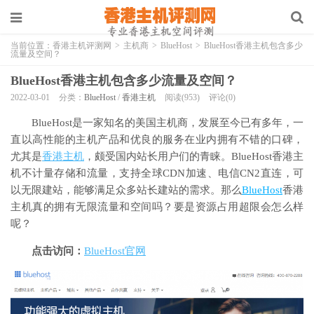
当前位置：
香港主机评测网
>
主机商
>
BlueHost
>
BlueHost香港主机包含多少
流量及空间？
BlueHost香港主机包含多少流量及空间？
2022-03-01
分类：
BlueHost
/
香港主机
阅读(953)
评论(0)
BlueHost是一家知名的美国主机商，发展至今已有多年，一
直以高性能的主机产品和优良的服务在业内拥有不错的口碑，
尤其是
香港主机
，颇受国内站长用户们的青睐。BlueHost香港主
机不计量存储和流量，支持全球CDN加速、电信CN2直连，可
以无限建站，能够满足众多站长建站的需求。那么
BlueHost
香港
主机真的拥有无限流量和空间吗？要是资源占用超限会怎么样
呢？
点击访问：
BlueHost官网