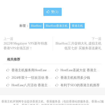
赞(
1
)
标签：
BlueHost
BlueHost香港主机
香港主机
上一篇
下一篇
2022年Megalayer VPS新年特惠
BlueHost三月促销大礼 虚拟主机
香港VPS全场五折！
低至七折 买服务器送豪礼
相关推荐
香港主机服务商HostEase推出2026年度六折优惠码
HostEase圣诞大促 香港主机六折优惠低至$3.57/月 买独服最高送256IP
2024年双十一狂欢活动 香港服务器/主机/VPS优惠信息汇总
香港主机租用多少钱
HostEase八月活动 香港主机6折优惠 VPS云主机$5.99元起
有利于SEO的香港主机推荐
香港主机
评测网专业提供香港主机、香港服务器（包括香港站群服务器、香港cn2服