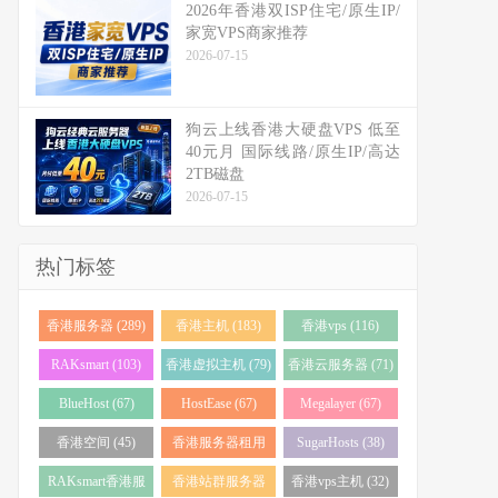
2026年香港双ISP住宅/原生IP/
家宽VPS商家推荐
2026-07-15
狗云上线香港大硬盘VPS 低至
40元月 国际线路/原生IP/高达
2TB磁盘
2026-07-15
热门标签
香港服务器 (289)
香港主机 (183)
香港vps (116)
RAKsmart (103)
香港虚拟主机 (79)
香港云服务器 (71)
BlueHost (67)
HostEase (67)
Megalayer (67)
香港空间 (45)
香港服务器租用
SugarHosts (38)
(43)
RAKsmart香港服
香港站群服务器
香港vps主机 (32)