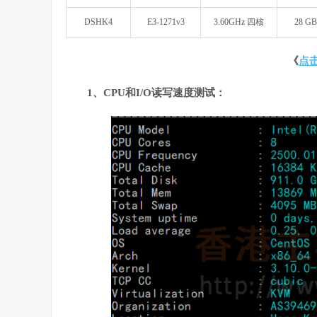
DSHK4
E3-1271v3
3.60GHz 四核
28 GB
《
点
1、CPU和I/O读写速度测试：