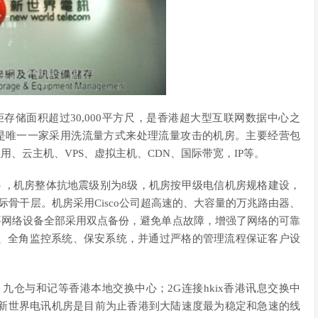
柜存储面积超过30,000平方尺，是香港超大型互联网数据中心之
也是唯一一家采用洗流量方式来处理流量攻击的机房。主要经营包
用、云主机、VPS、虚拟主机、CDN、国际带宽，IP等。
方米）, 机房整体抗地震级别为8级，机房按甲级电信机房规格建设，
国际骨干层。机房采用Cisco公司超高速的、大容量的万兆路由器、
设备，重要网络设备全部采用双点备份，避免单点故障，增强了网络的可靠
统、全角监控系统、保安系统，并通过严格的管理流程保证客户设
九仓与和记等香港本地交换中心；2G连接hkix香港讯息交换中
港新世界电讯机房是目前为止香港到大陆速度最为稳定和急速的线