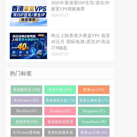
2026年香港双ISP住宅/原生IP/
家宽VPS商家推荐
2026-07-15
狗云上线香港大硬盘VPS 低至
40元月 国际线路/原生IP/高达
2TB磁盘
2026-07-15
热门标签
香港服务器 (289)
香港主机 (183)
香港vps (116)
RAKsmart (103)
香港虚拟主机 (79)
香港云服务器 (71)
BlueHost (67)
HostEase (67)
Megalayer (67)
香港空间 (45)
香港服务器租用
SugarHosts (38)
(43)
RAKsmart香港服
香港站群服务器
香港vps主机 (32)