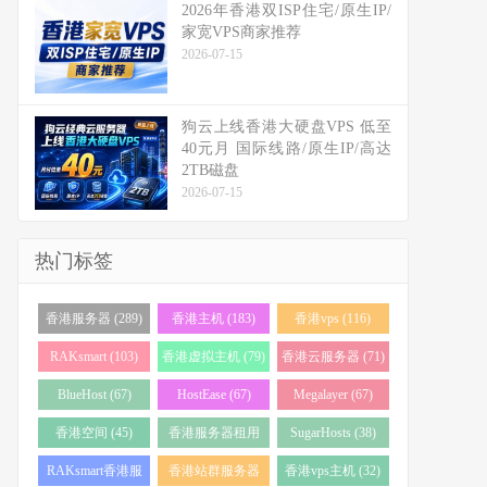
2026年香港双ISP住宅/原生IP/
家宽VPS商家推荐
2026-07-15
狗云上线香港大硬盘VPS 低至
40元月 国际线路/原生IP/高达
2TB磁盘
2026-07-15
热门标签
香港服务器 (289)
香港主机 (183)
香港vps (116)
RAKsmart (103)
香港虚拟主机 (79)
香港云服务器 (71)
BlueHost (67)
HostEase (67)
Megalayer (67)
香港空间 (45)
香港服务器租用
SugarHosts (38)
(43)
RAKsmart香港服
香港站群服务器
香港vps主机 (32)