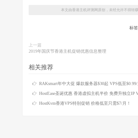
本文由香港主机评测网原创，未经允许不得转
标签
上一篇
2019年国庆节香港主机促销优惠信息整理
相关推荐
RAKsmart年中大促 爆款服务器$30起 VPS低至$0.99/月秒杀 云服务器仅$19.9
HostEase圣诞优惠 香港虚拟主机半价 免费升独立IP VPS每月$1.
HostKvm香港VPS特别促销 价格低至只需$7/月！
香港主机
评测网专业提供香港