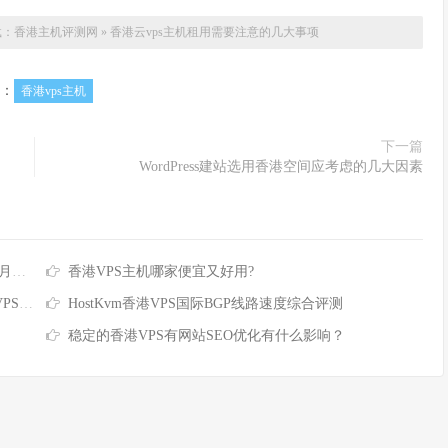
载：
香港主机评测网
»
香港云vps主机租用需要注意的几大事项
：
香港vps主机
下一篇
WordPress建站选用香港空间应考虑的几大因素
/年
香港VPS主机哪家便宜又好用?
99起
HostKvm香港VPS国际BGP线路速度综合评测
稳定的香港VPS有网站SEO优化有什么影响？
主机、香港服务器（包括香港站群服务器、香港cn2服务器、香港云服务器）租用等产
© 2026香港主机评测网版权所有
网站地图