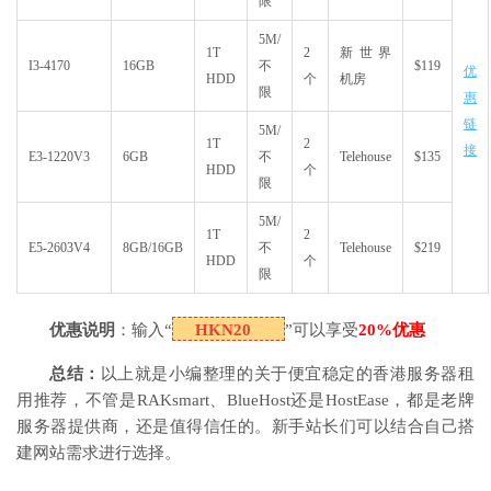
限
5M/
1T
2
新世界
I3-4170
16GB
不
$119
优
HDD
个
机房
限
惠
链
5M/
1T
2
接
E3-1220V3
6GB
不
Telehouse
$135
HDD
个
限
5M/
1T
2
E5-2603V4
8GB/16GB
不
Telehouse
$219
HDD
个
限
优惠说明
：输入“
HKN20
”可以享受
20%优惠
总结：
以上就是小编整理的关于便宜稳定的香港服务器租
用推荐，不管是RAKsmart、BlueHost还是HostEase，都是老牌
服务器提供商，还是值得信任的。新手站长们可以结合自己搭
建网站需求进行选择。