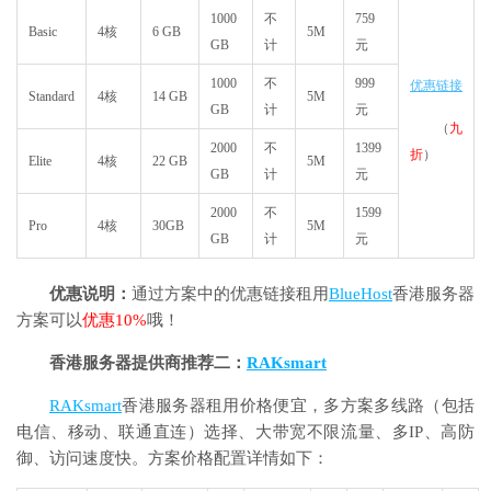
1000
不
759
Basic
4核
6 GB
5M
GB
计
元
1000
不
999
优惠链接
Standard
4核
14 GB
5M
GB
计
元
（
九
2000
不
1399
折
）
Elite
4核
22 GB
5M
GB
计
元
2000
不
1599
Pro
4核
30GB
5M
GB
计
元
优惠说明：
通过方案中的优惠链接租用
BlueHost
香港服务器
方案可以
优惠10%
哦！
香港服务器提供商推荐二：
RAKsmart
RAKsmart
香港服务器租用价格便宜，多方案多线路（包括
电信、移动、联通直连）选择、大带宽不限流量、多IP、高防
御、访问速度快。方案价格配置详情如下：