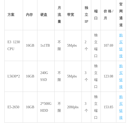
官
月
独
端
价格/
网
方案
内存
硬盘
流
带宽
立
口
月
通
量
IP
道
独
购
E3 1230
不
2
立
买
16GB
1x1TB
5Mpbs
107.69
CPU
限
个
端
链
口
接
独
购
240G
不
3
立
买
L5630*2
16GB
5Mpbs
123.08
SSD
限
个
端
链
口
接
独
购
2*500G
不
3
立
买
E5-2650
16GB
20Mpbs
153.85
HDD
限
个
端
链
口
接