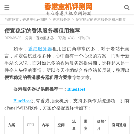
当前位置：
香港主机评测网
>
香港服务器
>
便宜稳定的香港服务器租用推荐
便宜稳定的香港服务器租用推荐
2020-06-02
分类：
香港服务器
阅读(1404)
评论(0)
如今，
香港服务器
租用提供商非常的多，对于老站长而
言，肯定尝试过很多种，心中自有一个心仪的方案。而对于新
手站长来说，面对如此多的香港服务器提供商，选择起来是一
件令人头疼的事情，所以今天小编结合各位站长反馈，整理出
便宜稳定的香港服务器租用方案
推荐给大家。
香港服务器提供商推荐一：
BlueHost
BlueHost
拥有香港顶级机房，支持多操作系统选项，拥有
cPanel/WHM软件，方案价格配置详情如下：
流
带
价格/
方案
CPU
内存
空间
官网通道
量
宽
月