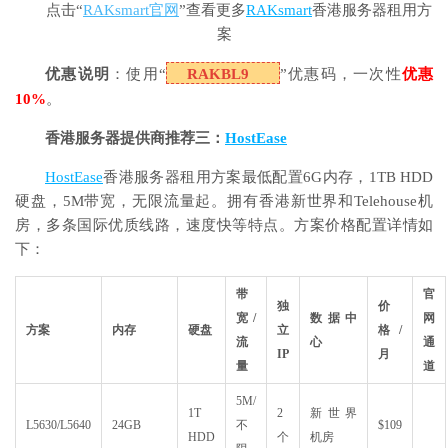
点击“
RAKsmart官网
”查看更多
RAKsmart
香港服务器租用方
案
优惠说明
：使用“
RAKBL9
”优惠码，一次性
优惠
10%
。
香港服务器提供商推荐三：
HostEase
HostEase
香港服务器租用方案最低配置6G内存，1TB HDD
硬盘，5M带宽，无限流量起。拥有香港新世界和Telehouse机
房，多条国际优质线路，速度快等特点。方案价格配置详情如
下：
带
官
独
价
宽/
数据中
网
方案
内存
硬盘
立
格/
流
心
通
IP
月
量
道
5M/
1T
2
新世界
L5630/L5640
24GB
不
$109
HDD
个
机房