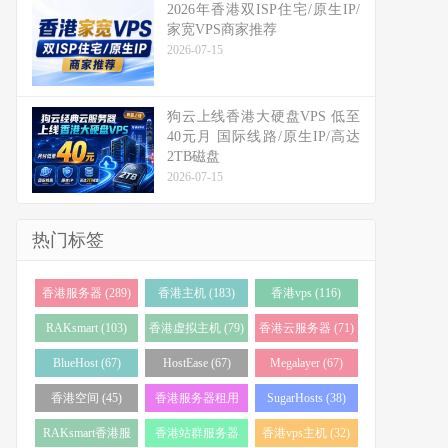
2026年香港双ISP住宅/原生IP/
家宽VPS商家推荐
2026-07-15
狗云上线香港大硬盘VPS 低至
40元月 国际线路/原生IP/高达
2TB磁盘
2026-07-15
热门标签
香港服务器 (289)
香港主机 (183)
香港vps (116)
RAKsmart (103)
香港虚拟主机 (79)
香港云服务器 (71)
BlueHost (67)
HostEase (67)
Megalayer (67)
香港空间 (45)
香港服务器租用
SugarHosts (38)
(43)
RAKsmart香港服
香港站群服务器
香港vps主机 (32)