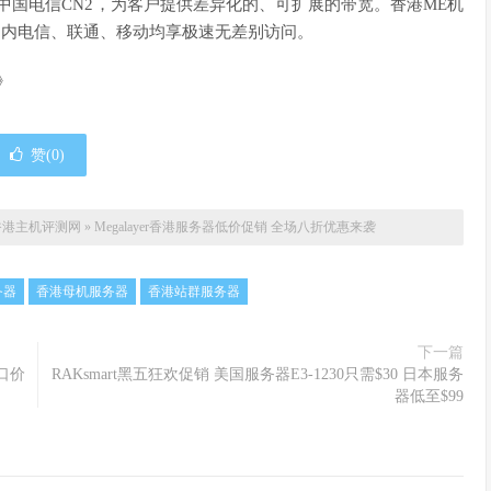
中国电信CN2，为客户提供差异化的、可扩展的带宽。香港ME机
到国内电信、联通、移动均享极速无差别访问。
》
赞(
0
)
香港主机评测网
»
Megalayer香港服务器低价促销 全场八折优惠来袭
务器
香港母机服务器
香港站群服务器
下一篇
一口价
RAKsmart黑五狂欢促销 美国服务器E3-1230只需$30 日本服务
器低至$99