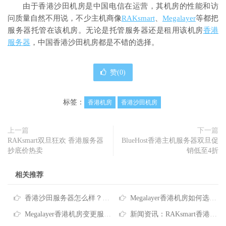
由于香港沙田机房是中国电信在运营，其机房的性能和访
问质量自然不用说，不少主机商像
RAKsmart
、
Megalayer
等都把
服务器托管在该机房。无论是托管服务器还是租用该机房
香港
服务器
，中国香港沙田机房都是不错的选择。
赞(
0
)
标签：
香港机房
香港沙田机房
上一篇
下一篇
RAKsmart双旦狂欢 香港服务器
BlueHost香港主机服务器双旦促
抄底价热卖
销低至4折
相关推荐
香港沙田服务器怎么样？Megalayer香港沙田服务器租用方案推荐
Megalayer香港机房如何选择带宽
Megalayer香港机房变更服务器硬件注意事项通知
新闻资讯：RAKsmart香港机房网络升级公告