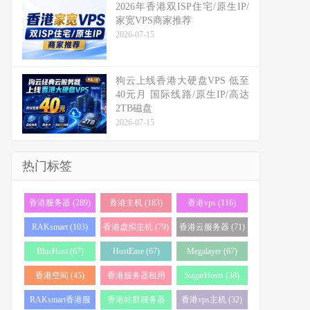
2026年香港双ISP住宅/原生IP/
家宽VPS商家推荐
2026-07-15
狗云上线香港大硬盘VPS 低至
40元月 国际线路/原生IP/高达
2TB磁盘
2026-07-15
热门标签
香港服务器 (289)
香港主机 (183)
香港vps (116)
RAKsmart (103)
香港虚拟主机 (79)
香港云服务器 (71)
BlueHost (67)
HostEase (67)
Megalayer (67)
香港空间 (45)
香港服务器租用
SugarHosts (38)
(43)
RAKsmart香港服
香港站群服务器
香港vps主机 (32)