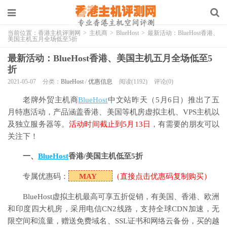
当前位置：
香港主机评测网
>
主机商
>
BlueHost
>
最新活动：BlueHost香港、
美国主机五月全场低至5折
最新活动：BlueHost香港、美国主机五月全场低至5
折
2021-05-07
分类：
BlueHost
/
优惠信息
阅读(1192)
评论(0)
老牌外贸主机商
BlueHost
中文站昨天（5月6日）推出了五
月特惠活动，产品涵盖香港、美国等机房虚拟主机、VPS主机以
及独立服务器等。
活动时间截止到5月13日
，有需要的朋友可以
关注下！
一、
BlueHost
香港/美国主机低至5折
专属优惠码：
MAY
（直接点击优惠码复制购买）
BlueHost虚拟主机最高可享五折促销，有美国、香港、欧洲
和印度四大机房，采用电信CN2线路，支持全球CDN加速，无
限空间和流量，赠送免费域名、SSL证书和网络云备份，买的越