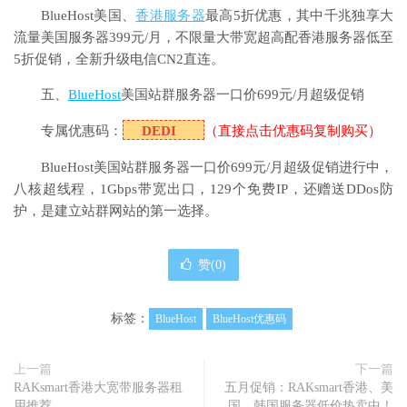
BlueHost美国、
香港服务器
最高5折优惠，其中千兆独享大
流量美国服务器399元/月，不限量大带宽超高配香港服务器低至
5折促销，全新升级电信CN2直连。
五、
BlueHost
美国站群服务器一口价699元/月超级促销
专属优惠码：
DEDI
（直接点击优惠码复制购买）
BlueHost美国站群服务器一口价699元/月超级促销进行中，
八核超线程，1Gbps带宽出口，129个免费IP，还赠送DDos防
护，是建立站群网站的第一选择。
赞(
0
)
标签：
BlueHost
BlueHost优惠码
上一篇
下一篇
RAKsmart香港大宽带服务器租
五月促销：RAKsmart香港、美
用推荐
国、韩国服务器低价热卖中！