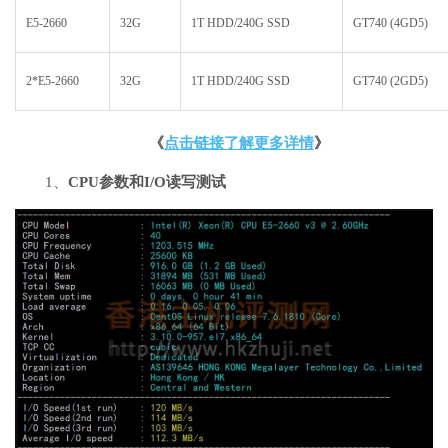
E5-2660
32G
1T HDD/240G SSD
GT740 (4GD5)
2*E5-2660
32G
1T HDD/240G SSD
GT740 (2GD5)
《
点击链接了解更多详情
》
1、
CPU参数和I/O读写测试