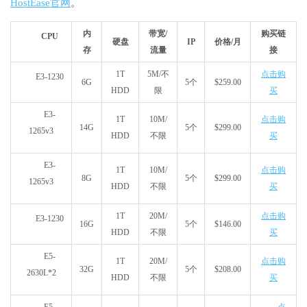
HostEase官网
。
内
带宽/
购买链
CPU
硬盘
IP
价格/月
存
流量
接
1T
5M/不
点击购
E3-1230
6G
5个
$259.00
HDD
限
买
E3-
1T
10M/
点击购
14G
5个
$299.00
1265v3
HDD
不限
买
E3-
1T
10M/
点击购
8G
5个
$299.00
1265v3
HDD
不限
买
1T
20M/
点击购
E3-1230
16G
5个
$146.00
HDD
不限
买
E5-
1T
20M/
点击购
32G
5个
$208.00
2630L*2
HDD
不限
买