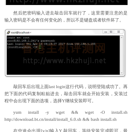
然后把密码输入进去敲击回车就行了，这里需要注意的是
输入密码是不会有任何变化的，所以不是键盘或者软件坏了。
敲回车后出现上面last login这行代码，说明登陆成功了。再
把下面的代码复制粘贴进去，敲击回车就会开始安装，安装过
程中会出现下面的选项，选择Y继续安装即可。
yum install -y wget && wget -O install.sh
http://download.bt.cn/install/install_6.0.sh && bash install.sh
在中途会出现[y/n]输入Y 敲回车，等待安装完成即可，最